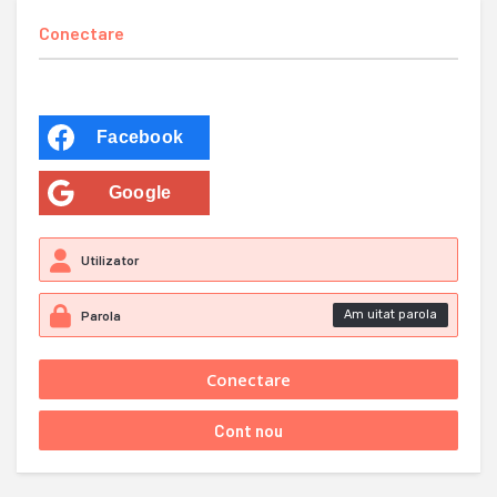
Conectare
Facebook
Google
Am uitat parola