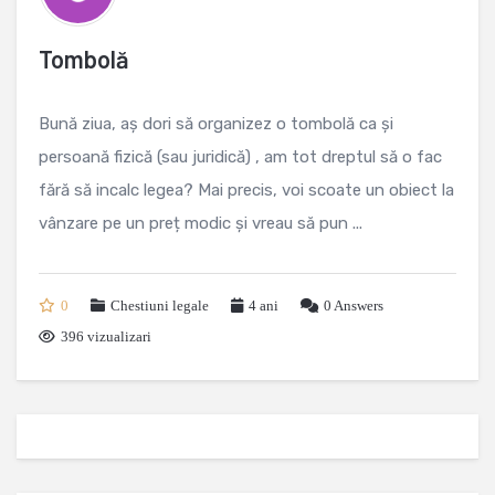
Tombolă
Bună ziua, aș dori să organizez o tombolă ca și
persoană fizică (sau juridică) , am tot dreptul să o fac
fără să incalc legea? Mai precis, voi scoate un obiect la
vânzare pe un preț modic și vreau să pun ...
0
Chestiuni legale
4 ani
0
Answers
396 vizualizari