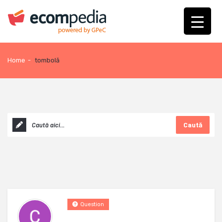
Home
-
tombolă
Caută
Question