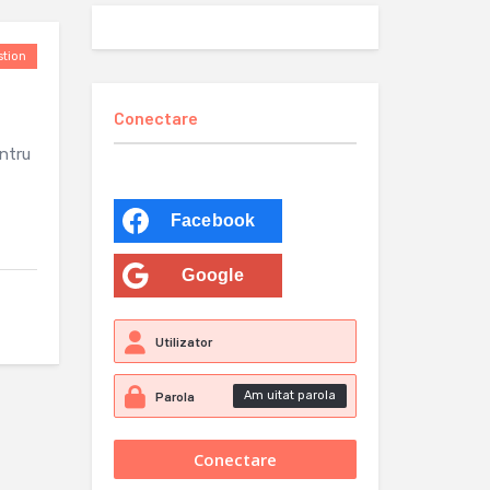
tion
Conectare
entru
Facebook
Google
Am uitat parola