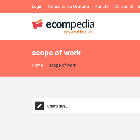
Login
Consultanta Gratuita
Puncte
Cursuri Onlin
scope of work
Home
-
scope of work