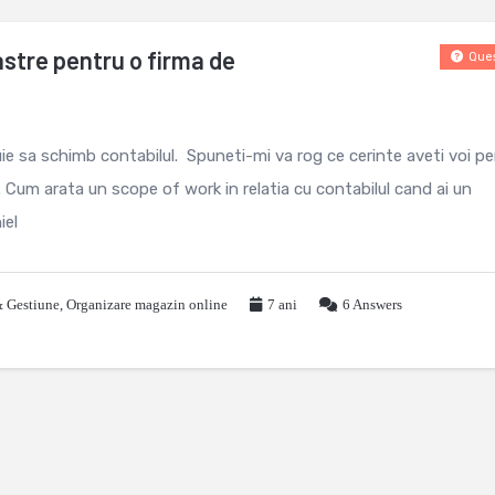
stre pentru o firma de
Ques
uie sa schimb contabilul. Spuneti-mi va rog ce cerinte aveti voi p
. Cum arata un scope of work in relatia cu contabilul cand ai un
iel
& Gestiune
,
Organizare magazin online
7 ani
6
Answers