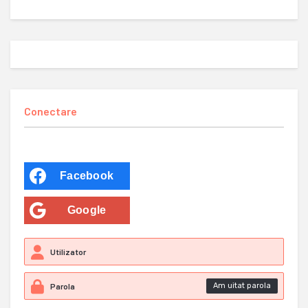
Conectare
Facebook
Google
Am uitat parola