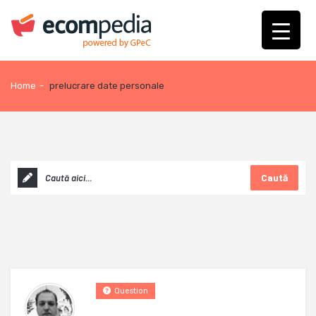
Home
-
prelucrare date personale
Caută
Question