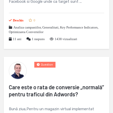
Facebook si Google unde ca target sunt ...
Deschis
0
Analiza campaniilor
,
Generalitati
,
Key Performance Indicators
,
Optimizarea Conversiilor
11 ani
1
raspuns
1438 vizualizari
Question
Care este o rata de conversie „normală”
pentru traficul din Adwords?
Bună ziua,Pentru un magazin virtual implementat