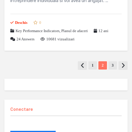
intreprindere individuala si voi avea un angajat. ...
Deschis
0
Key Performance Indicators
,
Planul de afaceri
12 ani
24
Answers
10681 vizualizari
1
2
3
Conectare