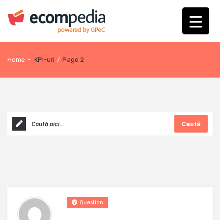
Home
-
KPI-uri
/
Page 2
Caută
Question