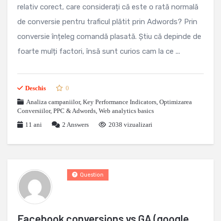
relativ corect, care considerați că este o rată normală
de conversie pentru traficul plătit prin Adwords? Prin
conversie înțeleg comandă plasată. Știu că depinde de
foarte mulți factori, însă sunt curios cam la ce ...
Deschis
0
Analiza campaniilor
,
Key Performance Indicators
,
Optimizarea
Conversiilor
,
PPC & Adwords
,
Web analytics basics
11 ani
2
Answers
2038 vizualizari
Question
Facebook conversions vs GA (google