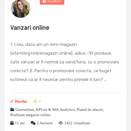
Question
Vanzari online
1. Liviu, daca am un mini-magazin
(site+blog+minimagazin online), adica ~10 produse,
cate vanzari ar fi normal sa vand/luna, cu o promovare
corecta? 2. Pentru o promovare corecta, ce buget
estimezi ca ar fi necesar pentru primele 6 luni? ...
Deschis
0
Generalitati
,
KPI-uri & Web Analytics
,
Planul de afaceri
,
Realizare magazin online
11 ani
2
Answers
1452 vizualizari