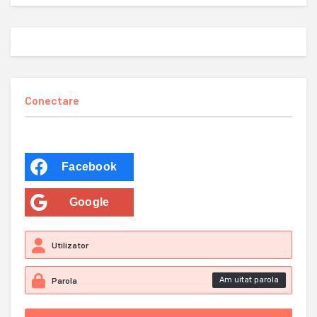
Conectare
Facebook
Google
Am uitat parola