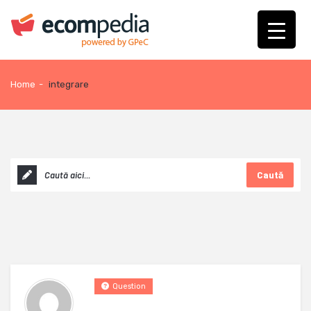
Home
-
integrare
Caută
Question