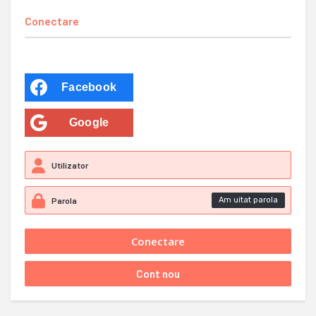
Conectare
Facebook
Google
Am uitat parola