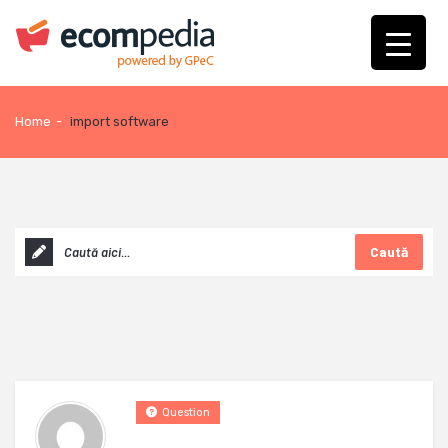
Home
-
import software
Caută
Question