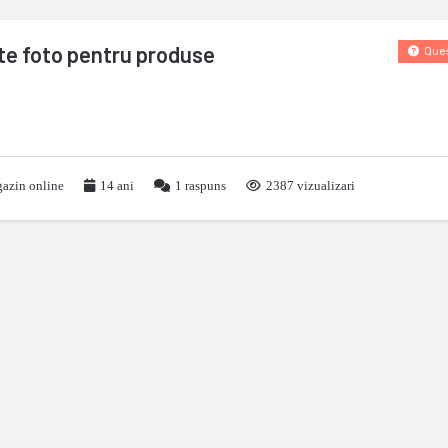
te foto pentru produse
Ques
azin online
14 ani
1
raspuns
2387 vizualizari