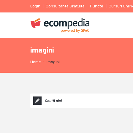
Login
Consultanta Gratuita
Puncte
Cursuri Onlin
imagini
Home
-
imagini