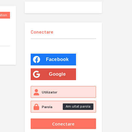
tion
Conectare
Facebook
Google
Am uitat parola