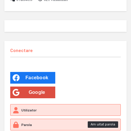
Conectare
Facebook
Google
Am uitat parola