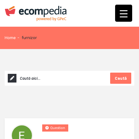
Home
-
furnizor
Caută
Question