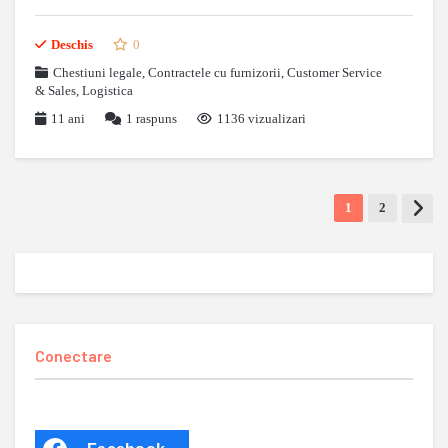
Deschis
0
Chestiuni legale
,
Contractele cu furnizorii
,
Customer Service
& Sales
,
Logistica
11 ani
1
raspuns
1136 vizualizari
1
2
Conectare