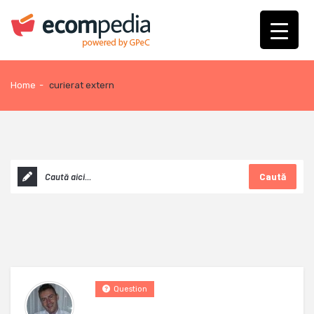
Home
-
curierat extern
Caută
Question