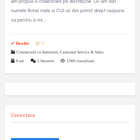
am propus o colaborare pe distributie. Le-am dat
numele firmei mele si CUI-ul. Am primit drept raspuns
ca pentru a-mi ...
Deschis
0
Contractele cu furnizorii
,
Customer Service & Sales
9 ani
2
Answers
1560 vizualizari
Conectare