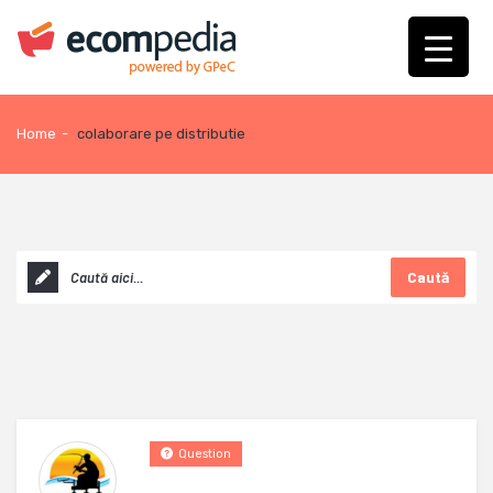
Home
-
colaborare pe distributie
Caută
Question