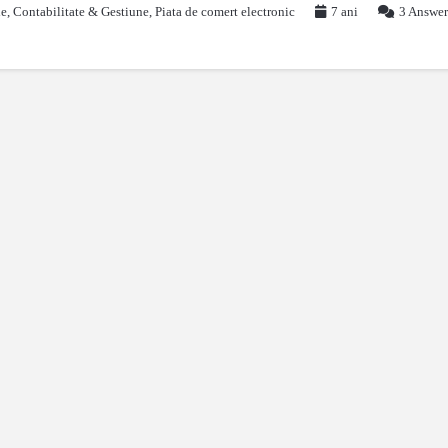
le
,
Contabilitate & Gestiune
,
Piata de comert electronic
7 ani
3
Answer