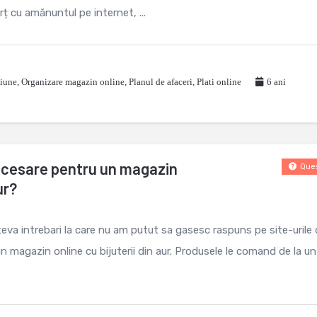
ț cu amănuntul pe internet, ...
tiune
,
Organizare magazin online
,
Planul de afaceri
,
Plati online
6 ani
ecesare pentru un magazin
Ques
ur?
eva intrebari la care nu am putut sa gasesc raspuns pe site-urile
n magazin online cu bijuterii din aur. Produsele le comand de la un