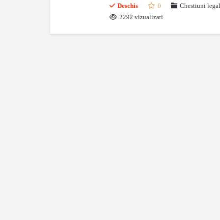
Deschis
0
Chestiuni lega
2292 vizualizari