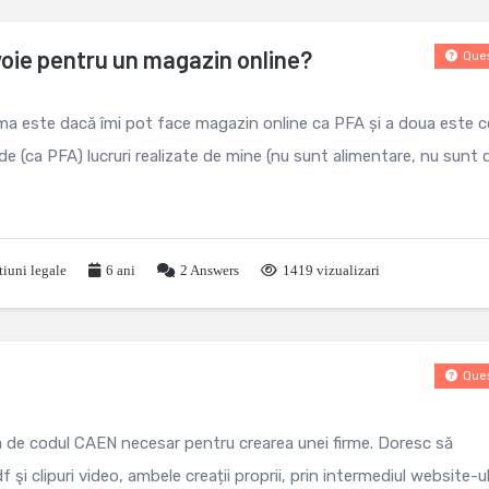
ie pentru un magazin online?
Ques
ima este dacă îmi pot face magazin online ca PFA și a doua este c
 (ca PFA) lucruri realizate de mine (nu sunt alimentare, nu sunt 
iuni legale
6 ani
2
Answers
1419 vizualizari
Ques
a de codul CAEN necesar pentru crearea unei firme. Doresc să
 şi clipuri video, ambele creații proprii, prin intermediul website-ul