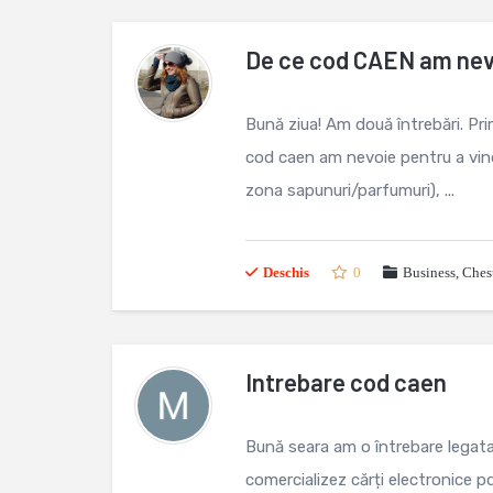
De ce cod CAEN am nevo
Bună ziua! Am două întrebări. Pr
cod caen am nevoie pentru a vinde
zona sapunuri/parfumuri), ...
Deschis
0
Business
,
Chest
Intrebare cod caen
Bună seara am o întrebare legat
comercializez cărți electronice pdf