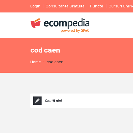
Login
Consultanta Gratuita
Puncte
Cursuri Onlin
cod caen
Home
-
cod caen