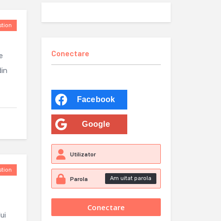
tion
Conectare
e
din
Facebook
Google
tion
Am uitat parola
ui