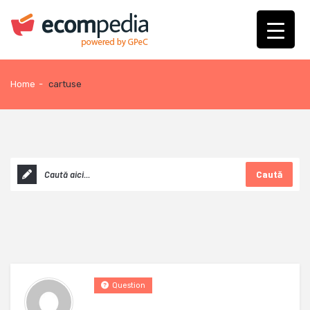
Home
-
cartuse
Caută
Question