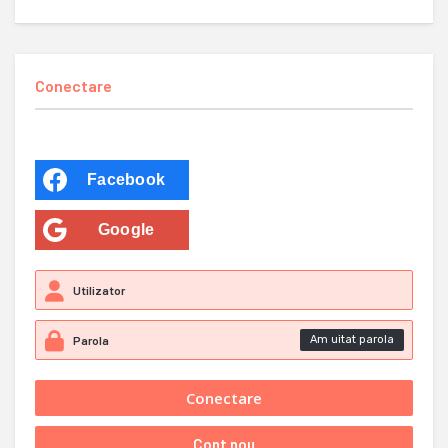
Conectare
Facebook
Google
Am uitat parola