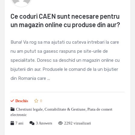
Ce coduri CAEN sunt necesare pentru
un magazin online cu produse din aur?
Buna! Va rog sa ma ajutati cu cateva intrebari la care
nu am putut sa gasesc raspuns pe site-urile de
specialitate. Doresc sa deschid un magazin online cu
bijuterii din aur. Produsele le comand de la un bijutier
din Romania care ...
Deschis
0
Chestiuni legale
,
Contabilitate & Gestiune
,
Piata de comert
electronic
7 ani
3
Answers
2292 vizualizari