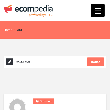
Home
-
aur
Caută
Question