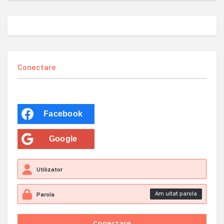
Conectare
Facebook
Google
Am uitat parola