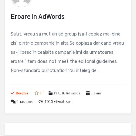
Eroare in AdWords
Salut, vreau sa mut un ad group (sa-l copiez mai bine
zis) dintr-o campanie in alta.Se copiaza dar cand vreau
sa-l lipesc in cealalta campanie imi da urmatoarea
eroare:"Item does not meet the editorial guidelines
Non-standard punctuation"Nu inteleg de ...
Deschis
0
PPC & Adwords
11 ani
1
raspuns
1015 vizualizari