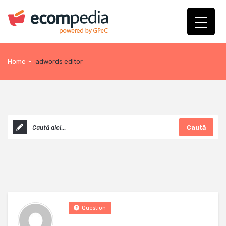
Home
-
adwords editor
Caută
Question