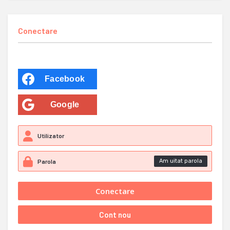
Conectare
Facebook
Google
Am uitat parola