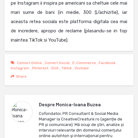
pe Instagram ii inspira pe americani sa cheltuie cele mai
mari sume de bani (in medie, 300 $/achizitie), iar
aceasta retea sociala este platforma digitala cea mai
de incredere, apropo de reclame (plasandu-se in top
inaintea TikTok si YouTube).
Comert Online
,
Comert Social
,
E-Commerce
,
Facebook
,
Instagram
,
Pinterest
,
SUA
,
Tiktok
,
Youtube
Share
Despre
Monica-Ioana Buzea
Cofondator, PR Consultant & Social Media
Manager la CreativeCreature.ro (agenție de
PR și comunicare). Mă ocup de ştiri, analize și
interviuri relevante din domeniul comerţului
online autohton şi internaţional pentru