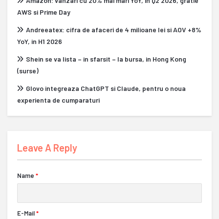
Amazon: vanzari cu 20% mai mari YoY, in Q2 2026, gratie
AWS si Prime Day
Andreeatex: cifra de afaceri de 4 milioane lei si AOV +8%
YoY, in H1 2026
Shein se va lista – in sfarsit – la bursa, in Hong Kong
(surse)
Glovo integreaza ChatGPT si Claude, pentru o noua
experienta de cumparaturi
Leave A Reply
Name
*
E-Mail
*