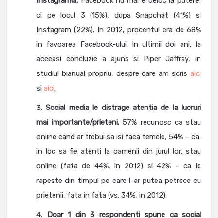
Instagramul.
Facebook nu mai e deloc la putere,
ci pe locul 3 (15%), dupa Snapchat (41%) si
Instagram (22%). In 2012, procentul era de 68%
in favoarea Facebook-ului. In ultimii doi ani, la
aceeasi concluzie a ajuns si Piper Jaffray, in
studiul bianual propriu, despre care am scris
aici
si
aici
.
Social media le distrage atentia de la lucruri
mai importante/prieteni.
57% recunosc ca stau
online cand ar trebui sa isi faca temele, 54% – ca,
in loc sa fie atenti la oamenii din jurul lor, stau
online (fata de 44%, in 2012) si 42% – ca le
rapeste din timpul pe care l-ar putea petrece cu
prietenii, fata in fata (vs. 34%, in 2012).
Doar 1 din 3 respondenti spune ca social