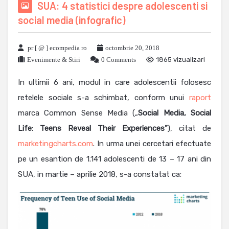
SUA: 4 statistici despre adolescenti si
social media (infografic)
pr [ @ ] ecompedia ro
octombrie 20, 2018
Evenimente & Stiri
0 Comments
1865 vizualizari
In ultimii 6 ani, modul in care adolescentii folosesc
retelele sociale s-a schimbat, conform unui
raport
marca Common Sense Media („
Social Media, Social
Life: Teens Reveal Their Experiences”
), citat de
marketingcharts.com
. In urma unei cercetari efectuate
pe un esantion de 1.141 adolescenti de 13 – 17 ani din
SUA, in martie – aprilie 2018, s-a constatat ca: