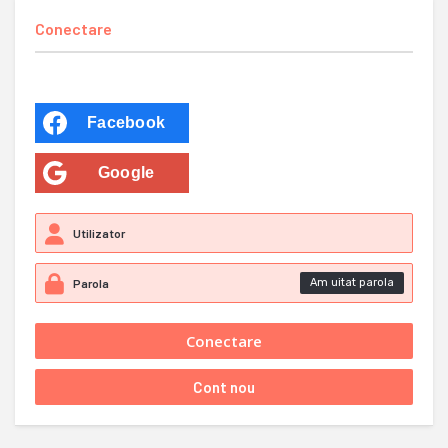
Conectare
Facebook
Google
Am uitat parola