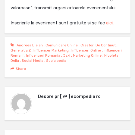
valoroase”, transmit organizatoarele evenimentului.
Inscrierile la eveniment sunt gratuite si se fac
aici
.
Andreea Blejan
,
Comunicare Online
,
Creatori De Continut
,
Generatia Z
,
Influencer Marketing
,
Influenceri Online
,
Influenceri
Romani
,
Influenceri Romania
,
Jaxi
,
Marketing Online
,
Nicoleta
Deliu
,
Social Media
,
Socialpedia
Share
Despre
pr [ @ ] ecompedia ro