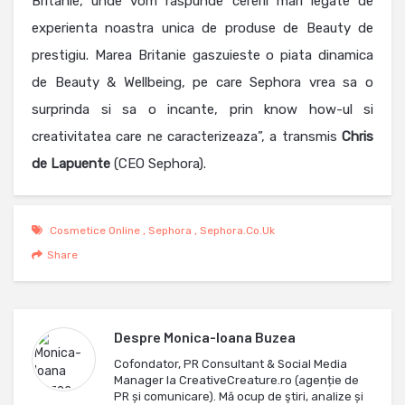
Britanie, unde vom raspunde cererii mari legate de
experienta noastra unica de produse de Beauty de
prestigiu. Marea Britanie gaszuieste o piata dinamica
de Beauty & Wellbeing, pe care Sephora vrea sa o
surprinda si sa o incante, prin know how-ul si
creativitatea care ne caracterizeaza”, a transmis
Chris
de
Lapuente
(CEO Sephora).
Cosmetice Online
,
Sephora
,
Sephora.co.uk
Share
Despre
Monica-Ioana Buzea
Cofondator, PR Consultant & Social Media
Manager la CreativeCreature.ro (agenție de
PR și comunicare). Mă ocup de ştiri, analize și