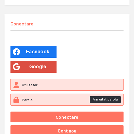
Conectare
Facebook
Google
Am uitat parola