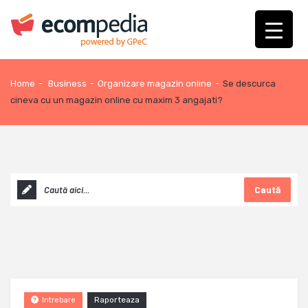
Home
-
Business
-
Organizare magazin online
-
Se descurca
cineva cu un magazin online cu maxim 3 angajati?
Caută
Raporteaza
Intrebare