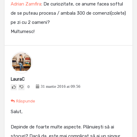
Adrian Zamfira
: De curiozitate, ce anume facea softul
de se puteau procesa / ambala 300 de comenzi(colete)
pe zi cu 2 oameni?
Multumesc!
LauraC
31 martie 2016 at 09:56
0
Răspunde
Salut,
Depinde de foarte multe aspecte. Plănuiești să ai
stocuri? Dacă da, este mai complicat să ai un singur