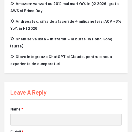
Amazon: vanzari cu 20% mai mari YoY, in Q2 2026, gratie
AWS si Prime Day
Andreeatex: cifra de afaceri de 4 milioane lei si AOV +8%
YoY, in H1 2026
Shein se va lista – in sfarsit – la bursa, in Hong Kong
(surse)
Glovo integreaza ChatGPT si Claude, pentru o noua
experienta de cumparaturi
Leave A Reply
Name
*
E-Mail
*