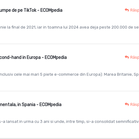
cumpe de pe TikTok - ECOMpedia
Răs
nie la final de 2021, iar in toamna lui 2024 avea deja peste 200.000 de sel
econd-hand in Europa - ECOMpedia
Răs
i (inclusiv cele mai mari 5 piete e-commerce din Europa): Marea Britanie, Sp
inentala, in Spania - ECOMpedia
Răs
s-a lansat in urma cu 3 ani si unde, intre timp, si-a consolidat semnificativ