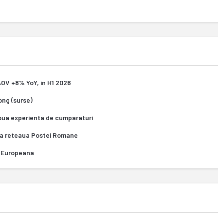
 AOV +8% YoY, in H1 2026
Kong (surse)
oua experienta de cumparaturi
za reteaua Postei Romane
ea Europeana