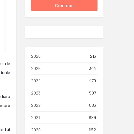
2026
213
te de
2025
344
durile
2024
470
2023
507
diara
2022
583
espre
2021
689
situl
2020
652