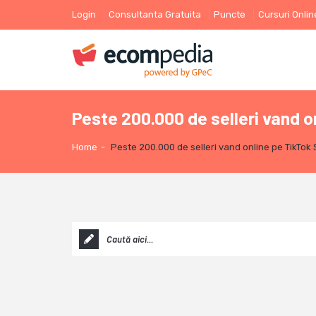
Login
Consultanta Gratuita
Puncte
Cursuri Onlin
Peste 200.000 de selleri vand o
Home
-
Peste 200.000 de selleri vand online pe TikTok 