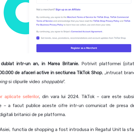
ublat intr-un an, in Marea Britanie.
Potrivit platformei (cita
00.000 de afaceri active in sectiunea TikTok Shop
, „intrucat bran
ping
si clipurile video
shoppable
”.
r aplicate sellerilor
, din vara lui 2024. TikTok – care este subsi
 – a facut publice aceste cifre intr-un comunicat de presa d
igitali britanici de pe platforma.
siei, functia de shopping a fost introdusa in Regatul Unit la sfar