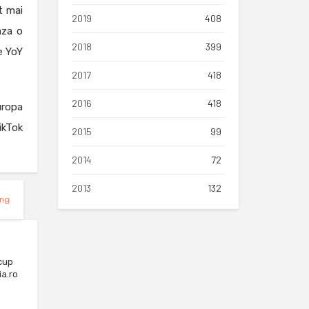
t mai
2019
408
aza o
2018
399
re YoY
2017
418
2016
418
uropa
ikTok
2015
99
2014
72
2013
132
ing
cup
ia.ro