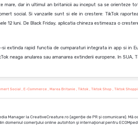
te mare, dar in ultimul an britanicii au inceput sa se orienteze to
mert social. Si vanzarile sunt si ele in crestere: TikTok raporte
mele 12 luni. De Black Friday, aplicatia chineza estimeaza o creste
-si extinda rapid functia de cumparaturi integrata in app si in E
kTok neaga anularea sau amanarea extinderii europene. In SUA, T
mert Social
,
E-Commerce
,
Marea Britanie
,
Tiktok
,
Tiktok Shop
,
Tiktok Shopp
edia Manager la CreativeCreature.ro (agenție de PR și comunicare). Mă o
te din domeniul comerţului online autohton şi internaţional pentru ECOMped