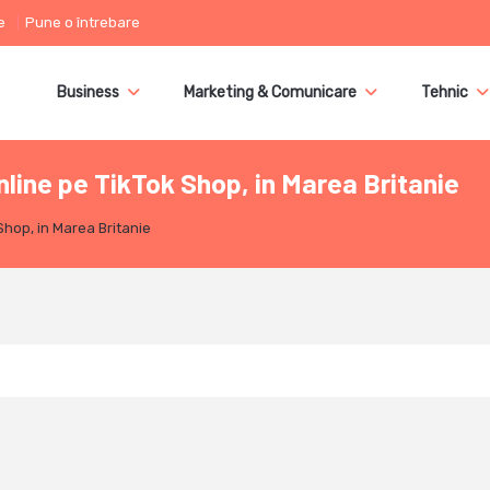
e
Pune o întrebare
Business
Marketing & Comunicare
Tehnic
nline pe TikTok Shop, in Marea Britanie
Shop, in Marea Britanie