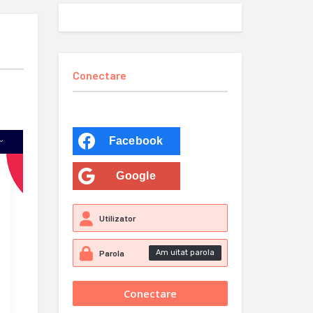
Conectare
Facebook
Google
Am uitat parola