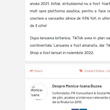
anului 2021. Initial, entuziasmul nu a fost foar
mult spre platforma asiatica, pentru a face co
crestere a vanzarilor zilnice de 93% YoY, in ulti
de 3 cifre!
Dupa lansarea britanica, TikTok avea in plan sa
continentala. Lansarea a fost amanata, dar Ti
Shop a fost lansat in noiembrie 2022.
Share
Comert Online
,
Co
Despre
Monica-Ioana Buzea
Cofondator, PR Consultant & Social M
de ştiri, analize și interviuri relevan
de la finalul lui 2015.