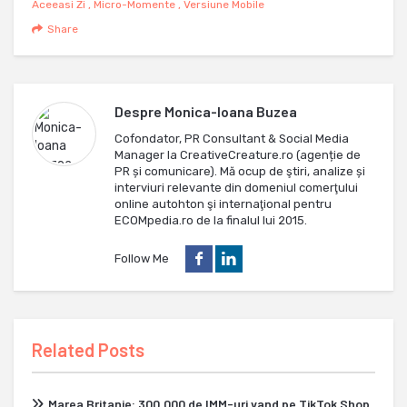
Aceeasi Zi
,
Micro-Momente
,
Versiune Mobile
Share
Despre
Monica-Ioana Buzea
Cofondator, PR Consultant & Social Media
Manager la CreativeCreature.ro (agenție de
PR și comunicare). Mă ocup de ştiri, analize și
interviuri relevante din domeniul comerţului
online autohton şi internaţional pentru
ECOMpedia.ro de la finalul lui 2015.
Follow Me
Related Posts
Marea Britanie: 300.000 de IMM-uri vand pe TikTok Shop