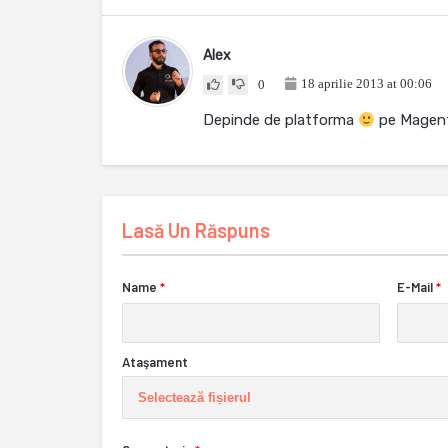
Alex
18 aprilie 2013 at 00:06
0
Depinde de platforma
pe Magento
Lasă Un Răspuns
Name
*
E-Mail
*
Ataşament
Selectează fișierul