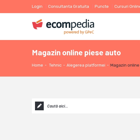
Login
Consultanta Gratuita
Puncte
Cursuri Onlin
Magazin online piese auto
Home
-
Tehnic
-
Alegerea platformei
-
Magazin online