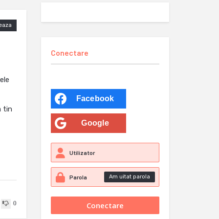
eaza
Conectare
ele
Facebook
 tin
Google
Am uitat parola
0