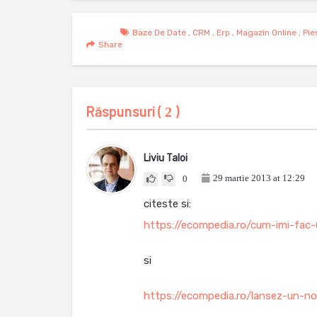
Baze De Date
,
CRM
,
Erp
,
Magazin Online
,
Pie
Share
Răspunsuri (
)
2
Liviu Taloi
29 martie 2013 at 12:29
0
citeste si:
https://ecompedia.ro/cum-imi-fac
si
https://ecompedia.ro/lansez-un-no