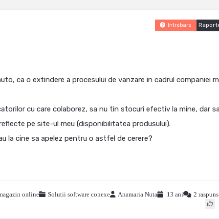
Raport
Intrebare
uto, ca o extindere a procesului de vanzare in cadrul companiei m
torilor cu care colaborez, sa nu tin stocuri efectiv la mine, dar sa
 reflecte pe site-ul meu (disponibilitatea produsului).
u la cine sa apelez pentru o astfel de cerere?
magazin online
Solutii software conexe
Anamaria Nuta
13 ani
2 raspuns