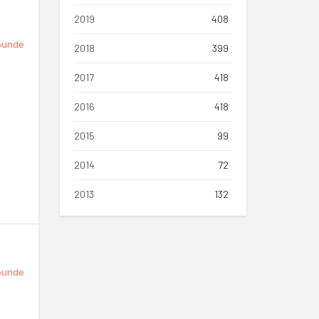
2019
408
punde
2018
399
2017
418
2016
418
2015
99
2014
72
2013
132
punde