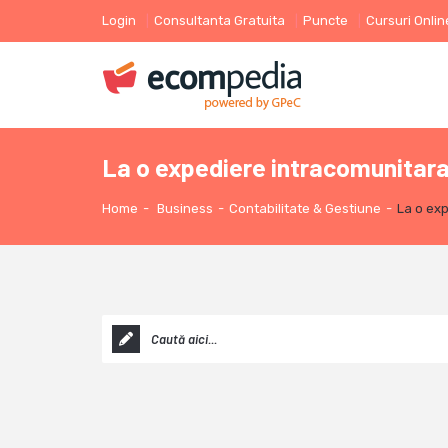
Login
Consultanta Gratuita
Puncte
Cursuri Onlin
La o expediere intracomunitara
Home
-
Business
-
Contabilitate & Gestiune
-
La o exp