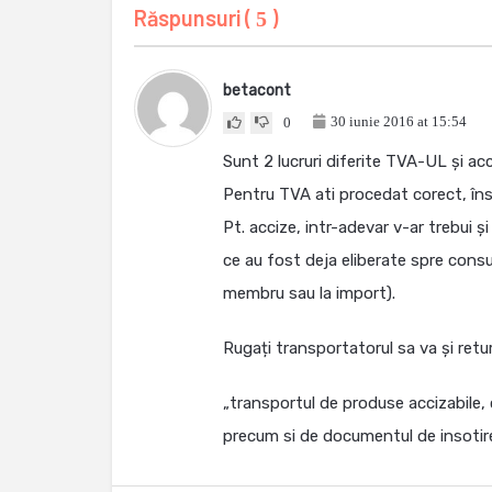
Răspunsuri (
)
5
betacont
30 iunie 2016 at 15:54
0
Sunt 2 lucruri diferite TVA-UL și acc
Pentru TVA ati procedat corect, îns
Pt. accize, intr-adevar v-ar trebui ș
ce au fost deja eliberate spre consu
membru sau la import).
Rugați transportatorul sa va și retu
„transportul de produse accizabile, 
precum si de documentul de insotire 