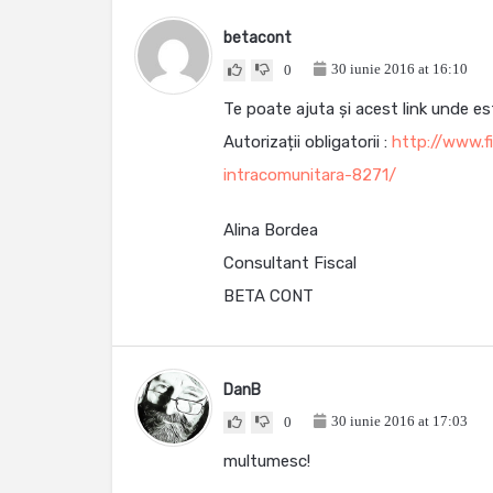
betacont
30 iunie 2016 at 16:10
0
Te poate ajuta și acest link unde es
Autorizații obligatorii :
http://www.fi
intracomunitara-8271/
Alina Bordea
Consultant Fiscal
BETA CONT
DanB
30 iunie 2016 at 17:03
0
multumesc!