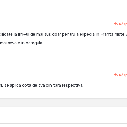
Răs
icate la link-ul de mai sus doar pentru a expedia in Franta niste v
nci ceva e in neregula.
Răs
ri, se aplica cota de tva din tara respectiva.