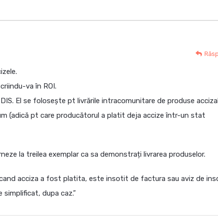
Răs
izele.
criindu-va în ROI.
i DIS. El se folosește pt livrările intracomunitare de produse acciza
m (adică pt care producătorul a platit deja accize într-un stat
rneze la treilea exemplar ca sa demonstrați livrarea produselor.
cand acciza a fost platita, este insotit de factura sau aviz de inso
simplificat, dupa caz.”