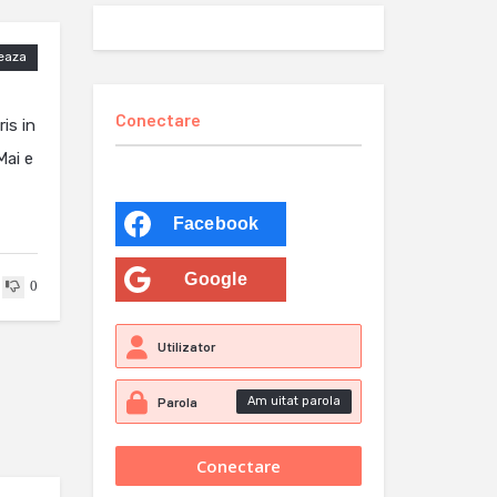
eaza
Conectare
is in
Mai e
Facebook
Google
0
Am uitat parola