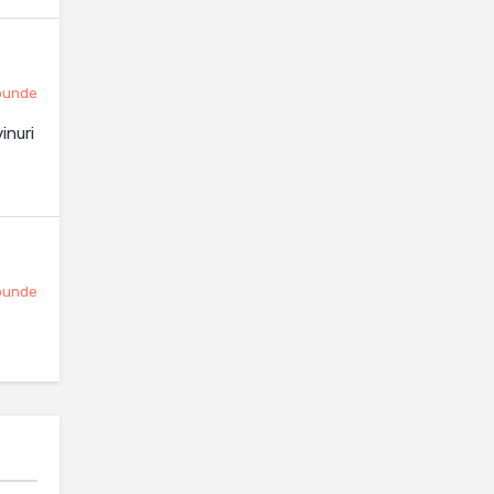
punde
inuri
punde