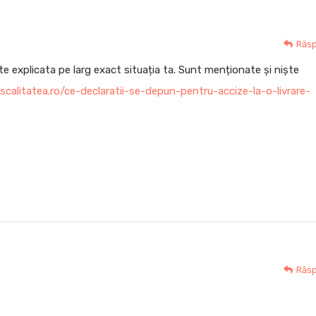
Răs
te explicata pe larg exact situația ta. Sunt menționate și niște
scalitatea.ro/ce-declaratii-se-depun-pentru-accize-la-o-livrare-
Răs