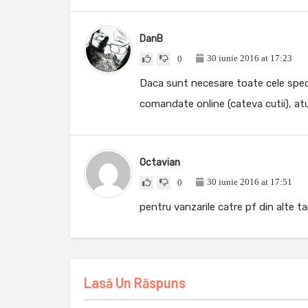
DanB
30 iunie 2016 at 17:23
0
Daca sunt necesare toate cele specif
comandate online (cateva cutii), atu
Octavian
30 iunie 2016 at 17:51
0
pentru vanzarile catre pf din alte ta
Lasă Un Răspuns