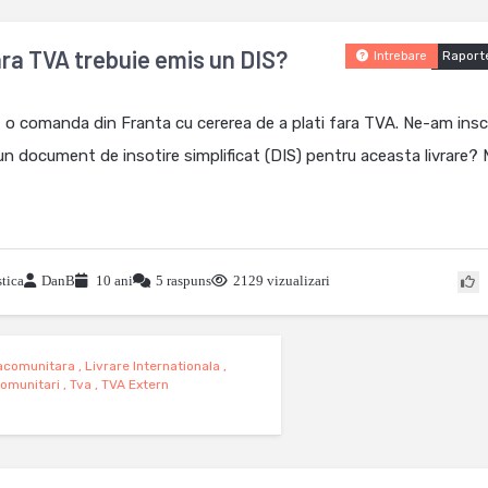
ra TVA trebuie emis un DIS?
Raport
Intrebare
 o comanda din Franta cu cererea de a plati fara TVA. Ne-am inscr
n document de insotire simplificat (DIS) pentru aceasta livrare? 
tica
DanB
10 ani
5 raspuns
2129 vizualizari
racomunitara
,
Livrare Internationala
,
comunitari
,
Tva
,
TVA Extern