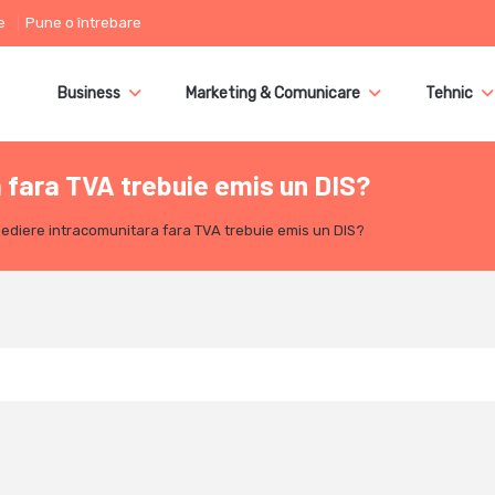
e
Pune o întrebare
Business
Marketing & Comunicare
Tehnic
 fara TVA trebuie emis un DIS?
ediere intracomunitara fara TVA trebuie emis un DIS?