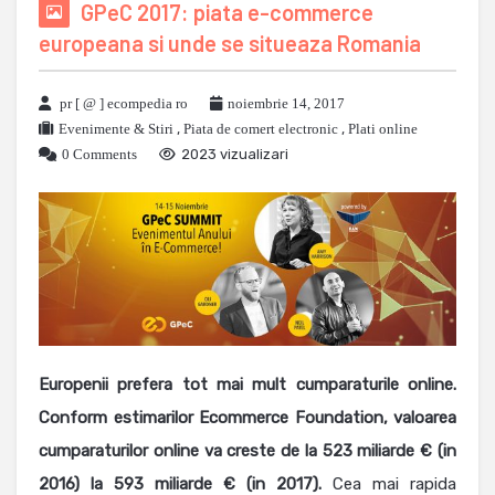
GPeC 2017: piata e-commerce
europeana si unde se situeaza Romania
pr [ @ ] ecompedia ro
noiembrie 14, 2017
Evenimente & Stiri
,
Piata de comert electronic
,
Plati online
0 Comments
2023 vizualizari
Europenii prefera tot mai mult cumparaturile online.
Conform estimarilor Ecommerce Foundation, valoarea
cumparaturilor online va creste de la 523 miliarde € (in
2016) la 593 miliarde € (in 2017).
Cea mai rapida