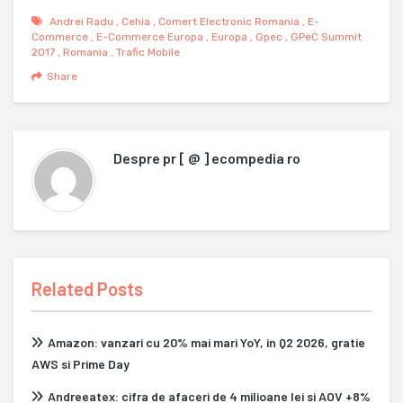
Andrei Radu
,
Cehia
,
Comert Electronic Romania
,
E-
Commerce
,
E-Commerce Europa
,
Europa
,
Gpec
,
GPeC Summit
2017
,
Romania
,
Trafic Mobile
Share
Despre
pr [ @ ] ecompedia ro
Related Posts
Amazon: vanzari cu 20% mai mari YoY, in Q2 2026, gratie
AWS si Prime Day
Andreeatex: cifra de afaceri de 4 milioane lei si AOV +8%