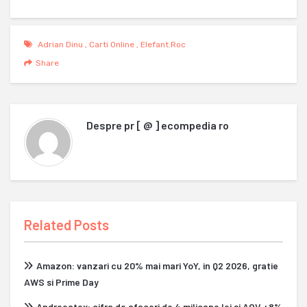
Adrian Dinu
,
Carti Online
,
Elefant.roc
Share
Despre
pr [ @ ] ecompedia ro
Related Posts
Amazon: vanzari cu 20% mai mari YoY, in Q2 2026, gratie
AWS si Prime Day
Andreeatex: cifra de afaceri de 4 milioane lei si AOV +8%