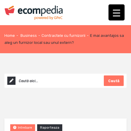
Home
-
Business
-
Contractele cu furnizorii
-
E mai avantajos sa
aleg un furnizor local sau unul extern?
Caută
Raporteaza
Intrebare