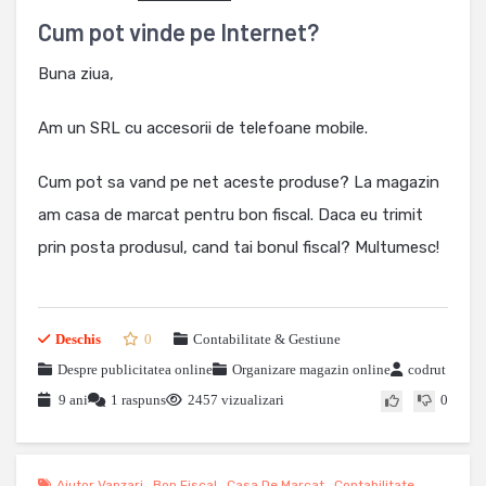
Cum pot vinde pe Internet?
Buna ziua,
Am un SRL cu accesorii de telefoane mobile.
Cum pot sa vand pe net aceste produse? La magazin
am casa de marcat pentru bon fiscal. Daca eu trimit
prin posta produsul, cand tai bonul fiscal? Multumesc!
Deschis
0
Contabilitate & Gestiune
Despre publicitatea online
Organizare magazin online
codrut
9 ani
1 raspuns
2457 vizualizari
0
Ajutor Vanzari
,
Bon Fiscal
,
Casa De Marcat
,
Contabilitate
,