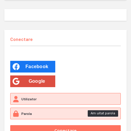
Conectare
Facebook
Google
Am uitat parola