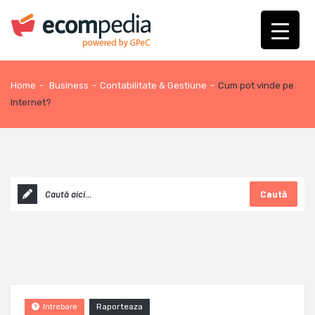
Home
-
Business
-
Contabilitate & Gestiune
-
Cum pot vinde pe
Internet?
Caută
Raporteaza
Intrebare