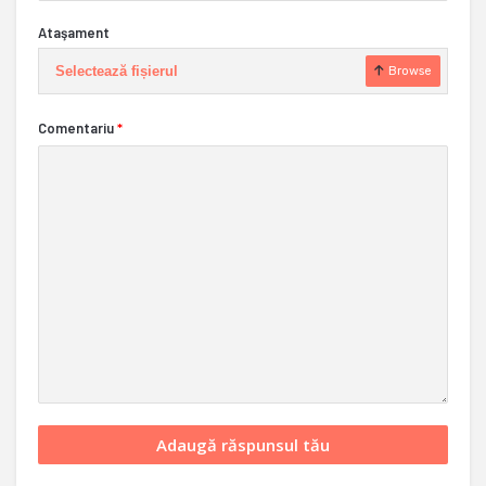
Ataşament
Selectează fișierul
Browse
Comentariu
*