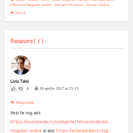
Infiintare Magazin Online
,
Vanzare Produse
,
Vanzari Online
Share
Raspuns (
)
1
Liviu Taloi
18 aprilie 2017 at 15:13
0
Răspunde
Vezi te rog aici:
https://ecompedia.ro/categorie/tehnic/realizare-
magazin-online
si aici:
https://ecompedia.ro/tag-