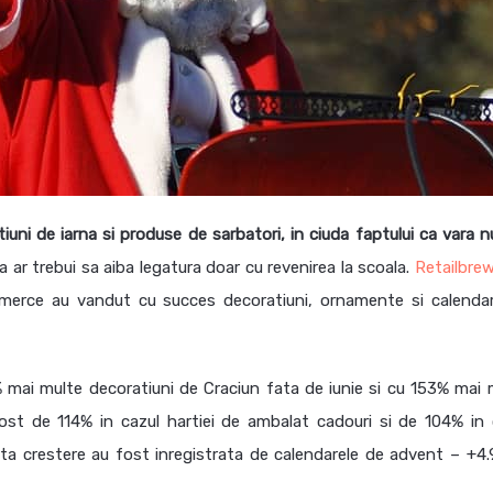
iuni de iarna si produse de sarbatori, in ciuda faptului ca vara n
ada ar trebui sa aiba legatura doar cu revenirea la scoala.
Retailbre
mmerce au vandut cu succes decoratiuni, ornamente si calenda
mai multe decoratiuni de Craciun fata de iunie si cu 153% mai 
ost de 114% in cazul hartiei de ambalat cadouri si de 104% in 
ta crestere au fost inregistrata de calendarele de advent – +4