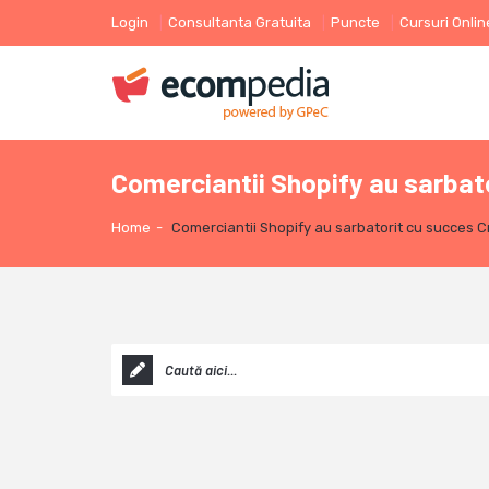
Login
Consultanta Gratuita
Puncte
Cursuri Onlin
Comerciantii Shopify au sarbator
Home
-
Comerciantii Shopify au sarbatorit cu succes Cra