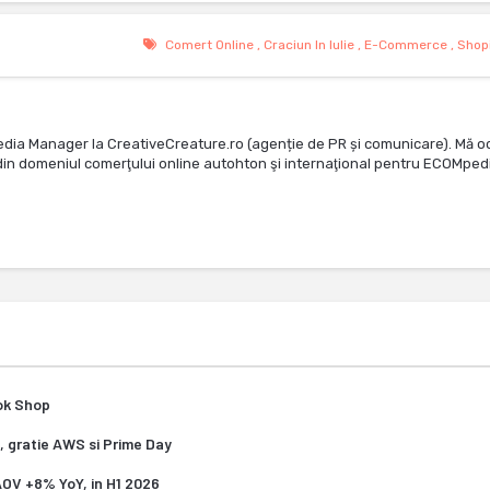
Comert Online
,
Craciun In Iulie
,
E-Commerce
,
Shop
edia Manager la CreativeCreature.ro (agenție de PR și comunicare). Mă o
te din domeniul comerţului online autohton şi internaţional pentru ECOMped
Tok Shop
, gratie AWS si Prime Day
 AOV +8% YoY, in H1 2026