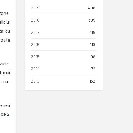
2019
408
stone,
2018
399
iciul
ta cu
2017
418
toata
2016
418
2015
99
vute,
2014
72
t mai
2013
132
na cat
eneri
 de 2