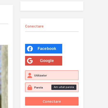
Conectare
Facebook
Google
Am uitat parola