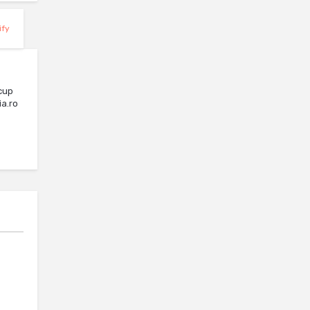
ify
cup
ia.ro