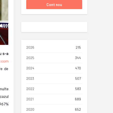
2026
215
u s-a
2025
344
w.com
2024
470
re de
2023
507
2022
583
multe
cazul
2021
689
.967%
2020
652