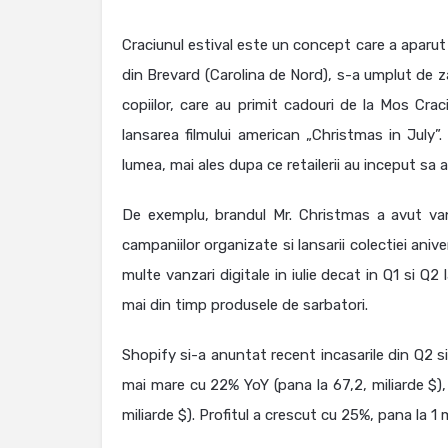
Craciunul estival este un concept care a aparut 
din Brevard (Carolina de Nord), s-a umplut de za
copiilor, care au primit cadouri de la Mos Crac
lansarea filmului american „Christmas in July
lumea, mai ales dupa ce retailerii au inceput sa a
De exemplu, brandul Mr. Christmas a avut van
campaniilor organizate si lansarii colectiei ani
multe vanzari digitale in iulie decat in Q1 si Q
mai din timp produsele de sarbatori.
Shopify si-a anuntat recent incasarile din Q2 
mai mare cu 22% YoY (pana la 67,2, miliarde $),
miliarde $). Profitul a crescut cu 25%, pana la 1 mi