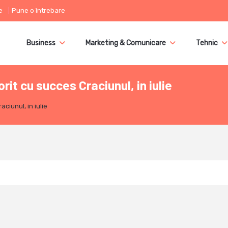
e
Pune o întrebare
Business
Marketing & Comunicare
Tehnic
it cu succes Craciunul, in iulie
ciunul, in iulie