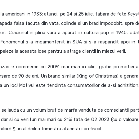
la americani in 1933: atunci, pe 24 si 25 iulie, tabara de fete Key
pada falsa facuta din vata, colinde si un brad impodobit, spre del
iun. Craciunul in plina vara a aparut in cultura pop in 1940, oda
”. Fenomenul s-a impamantenit in SUA si s-a raspandit apoi in 
peleze la aceasta idee pentru a atrage clientii in miezul verii.
zari e-commerce cu 200% mai mari in iulie, gratie promotiei a
versare de 90 de ani. Un brand similar (King of Christmas) a genera
2 la un loc! Motivul este tendinta consumatorilor de a-si achizitio
si se lauda cu un volum brut de marfa vanduta de comeciantii part
 dar si cu venituri mai mari cu 21% fata de Q2 2023 (cu o valoare
liard $, in al doilea trimestru al acestui an fiscal.