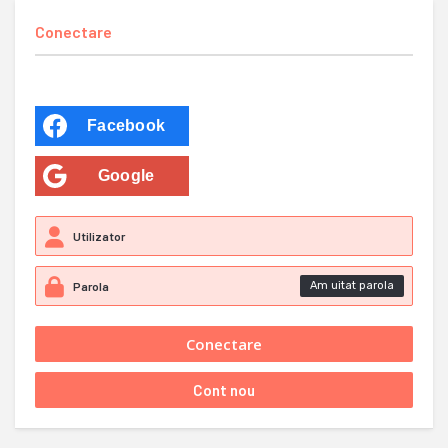
Conectare
Facebook
Google
Am uitat parola