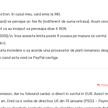
ectron. In cazul meu, card emis la ING.
card) se percepe un fee fix (indiferent de suma retrasa). Acum cev
ut ca au inceput sa perceapa doar 6 RON.
 500$/zi. Insa aceasta limita poate fi scoasa pe masura ce contul
k+).
u cata incredere o sa acorde unui procesator de plati romanesc des
In cazul asta cred ca PayPal castiga.
Răs
ision, dar nu folosind cardul, ci direct in contul in EUR. Acest 
st an. Cred ca e vorba de directiva UE din 13 ianuarie (PSD2 – Pay