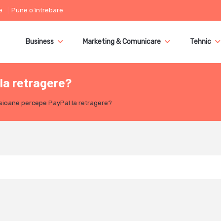
e
Pune o întrebare
Business
Marketing & Comunicare
Tehnic
la retragere?
sioane percepe PayPal la retragere?