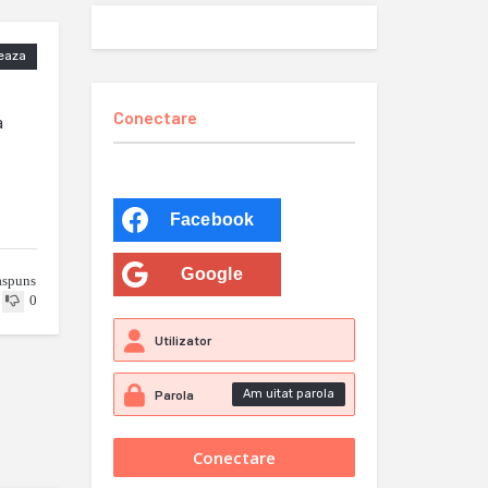
eaza
Conectare
a
Facebook
Google
aspuns
0
Am uitat parola