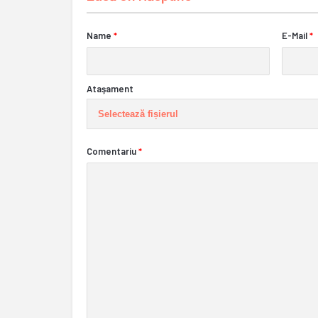
Name
*
E-Mail
*
Ataşament
Selectează fișierul
Comentariu
*