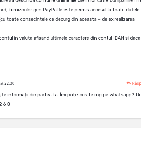
cile sa deschida conturile online ale clientilor catre companiile fi
cord, furnizorilor gen PayPal le este permis accesul la toate datele
e (cu toate consecintele ce decurg din aceasta – de ex.realizarea
contul in valuta afisand ultimele caractere din contul IBAN si daca
 at 22:30
Răs
ște informații din partea ta. Îmi poți scris te rog pe whatsapp? Ui
2 6 8