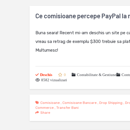
Ce comisioane percepe PayPal la 
Buna seara! Recent mi-am deschis un site pe ca
vreau sa retrag de exemplu $300 trebuie sa pla
Multumesc!
Deschis
0
Contabilitate & Gestiune
Contr
8582 vizualizari
Comisioane
,
Comisioane Bancare
,
Drop Shipping
,
Dr
Commerce
,
Transfer Bani
Share