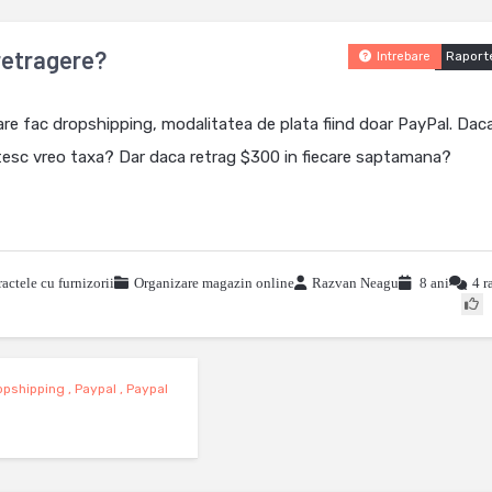
retragere?
Raport
Intrebare
re fac dropshipping, modalitatea de plata fiind doar PayPal. Dac
tesc vreo taxa? Dar daca retrag $300 in fiecare saptamana?
actele cu furnizorii
Organizare magazin online
Razvan Neagu
8 ani
4 r
opshipping
,
Paypal
,
Paypal