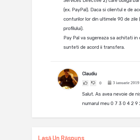
Services Directive 2) care obliga ban
(ex. PayPal). Daca si clientul e de a
conturilor lor din ultimele 90 de zil
profilului).
Pay Pal va sugereaza sa achitati in 
sunteti de acord ii transfera.
Claudiu
3 ianuarie 2019
0
Salut. As avea nevoie de ni
numarul meu 0 7 3 0 4 2 9 
Lasă Un Răspuns