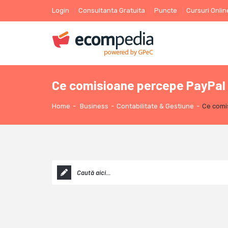
Login
Consultanta Gratuita
Puncte
Cursuri Onlin
Ce comisioane percepe PayPal 
Home
-
Business
-
Contabilitate & Gestiune
-
Ce comi