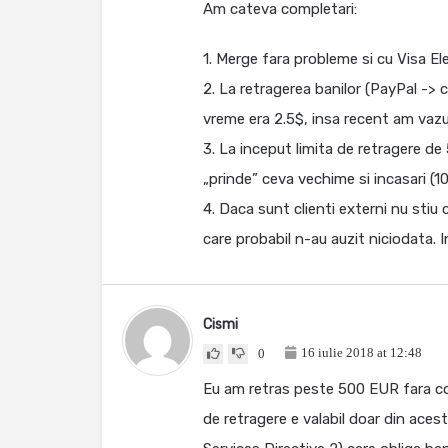
Am cateva completari:
1. Merge fara probleme si cu Visa El
2. La retragerea banilor (PayPal -> 
vreme era 2.5$, insa recent am vaz
3. La inceput limita de retragere de
„prinde” ceva vechime si incasari (10
4. Daca sunt clienti externi nu sti
care probabil n-au auzit niciodata. 
Cismi
16 iulie 2018 at 12:48
0
Eu am retras peste 500 EUR fara com
de retragere e valabil doar din ace