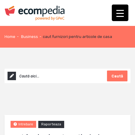
Home
-
Business
-
caut furnizori pentru articole de casa
Caută
Raporteaza
Intrebare