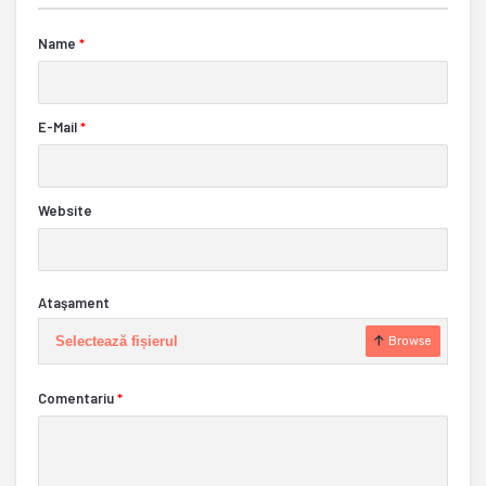
Name
*
E-Mail
*
Website
Ataşament
Selectează fișierul
Browse
Comentariu
*