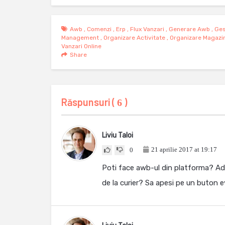
Awb
,
Comenzi
,
Erp
,
Flux Vanzari
,
Generare Awb
,
Ges
Management
,
Organizare Activitate
,
Organizare Magazin
Vanzari Online
Share
Răspunsuri (
)
6
Liviu Taloi
21 aprilie 2017 at 19:17
0
Poti face awb-ul din platforma? Adi
de la curier? Sa apesi pe un buton 