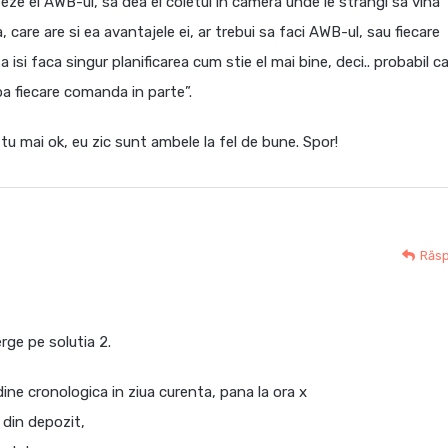
eze el AWB-ul, sa dea el coletul in camera unde le strangi sa vina
a, care are si ea avantajele ei, ar trebui sa faci AWB-ul, sau fiecare
isi faca singur planificarea cum stie el mai bine, deci.. probabil c
a fiecare comanda in parte”.
 tu mai ok, eu zic sunt ambele la fel de bune. Spor!
Răs
rge pe solutia 2.
rdine cronologica in ziua curenta, pana la ora x
) din depozit,