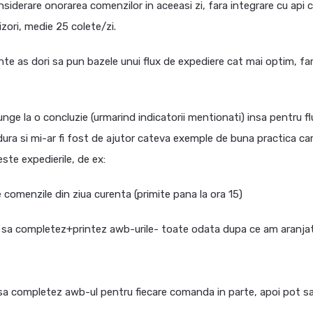
nsiderare onorarea comenzilor in aceeasi zi, fara integrare cu api cu
izori, medie 25 colete/zi.
nte as dori sa pun bazele unui flux de expediere cat mai optim, fa
junge la o concluzie (urmarind indicatorii mentionati) insa pentru fl
dura si mi-ar fi fost de ajutor cateva exemple de buna practica ca
este expedierile, de ex:
e comenzile din ziua curenta (primite pana la ora 15)
si sa completez+printez awb-urile- toate odata dupa ce am aranja
 sa completez awb-ul pentru fiecare comanda in parte, apoi pot s