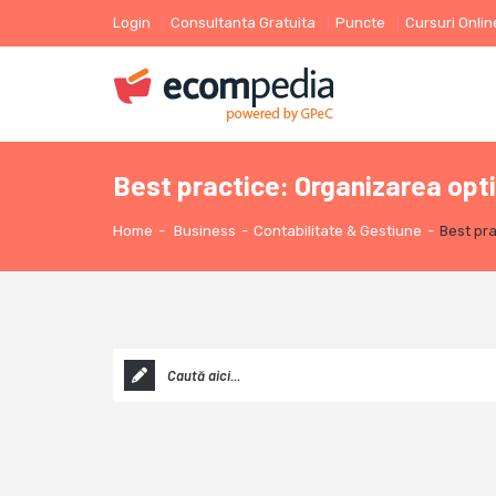
Login
Consultanta Gratuita
Puncte
Cursuri Onlin
Best practice: Organizarea optim
Home
-
Business
-
Contabilitate & Gestiune
-
Best pra