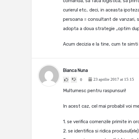
comanda, sa faca logistica, sa print
curierul etc.. deci, in aceasta ipotez
persoana = consultant de vanzari, sa 
adopta a doua strategie „optim dup
Acum decizia e la tine, cum te simti
Bianca Nuna
23 aprilie 2017 at 15:15
0
Multumesc pentru raspunsuri!
In acest caz, cel mai probabil voi me
1. se verifica comenzile primite in o
2. se identifica si ridica produsul(ele