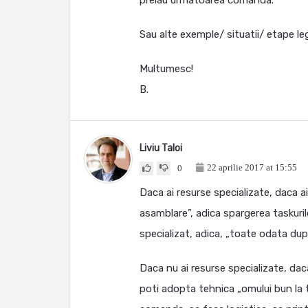
preiau urmatoarea comanda.
Sau alte exemple/ situatii/ etape l
Multumesc!
B.
Liviu Taloi
22 aprilie 2017 at 15:55
0
Daca ai resurse specializate, daca a
asamblare”, adica spargerea taskurilo
specializat, adica, „toate odata dupa
Daca nu ai resurse specializate, daca
poti adopta tehnica „omului bun la t