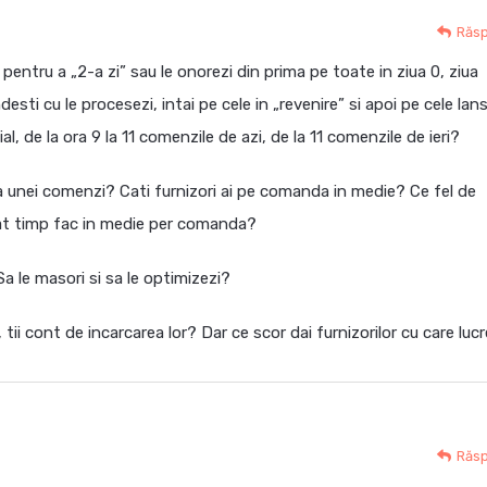
Răs
pentru a „2-a zi” sau le onorezi din prima pe toate in ziua 0, ziua
desti cu le procesezi, intai pe cele in „revenire” si apoi pe cele lan
al, de la ora 9 la 11 comenzile de azi, de la 11 comenzile de ieri?
unei comenzi? Cati furnizori ai pe comanda in medie? Ce fel de
at timp fac in medie per comanda?
a le masori si sa le optimizezi?
tii cont de incarcarea lor? Dar ce scor dai furnizorilor cu care lucr
Răs