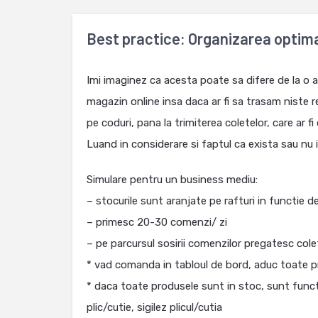
Best practice: Organizarea optima 
Imi imaginez ca acesta poate sa difere de la o a
magazin online insa daca ar fi sa trasam niste re
pe coduri, pana la trimiterea coletelor, care ar
Luand in considerare si faptul ca exista sau nu i
Simulare pentru un business mediu:
– stocurile sunt aranjate pe rafturi in functie d
– primesc 20-30 comenzi/ zi
– pe parcursul sosirii comenzilor pregatesc cole
* vad comanda in tabloul de bord, aduc toate pr
* daca toate produsele sunt in stoc, sunt functi
plic/cutie, sigilez plicul/cutia