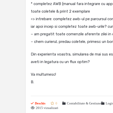
* completez AWB (manual fara integrare cu app cu
toate coletele & print 2 exemplare
=> intrebare: completez awb-ul pe parcursul com
iar apoi incep si completez toate awb-urile? c
– am pregatit toate comenzile aferente zilei in 
– chem curierul, predau coletele, primesc un 
Din experienta voastra, simularea de mai sus e
aveti in legatura cu un flux optim?
Va multumesc!
B.
Deschis
0
Contabilitate & Gestiune
Logis
2015 vizualizari