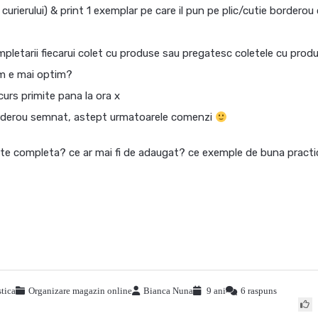
rierului) & print 1 exemplar pe care il pun pe plic/cutie borderou
pletarii fiecarui colet cu produse sau pregatesc coletele cu prod
um e mai optim?
curs primite pana la ora x
borderou semnat, astept urmatoarele comenzi
ste completa? ce ar mai fi de adaugat? ce exemple de buna practi
tica
Organizare magazin online
Bianca Nuna
9 ani
6 raspuns