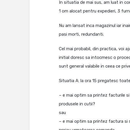
In situatia de mai sus, am luat in co
1 om alocat pentru expedieri, 3 furn
Nu am lansat inca magazinul iar inai
pasi morti, redundanti.
Cel mai probabil, din practica, voi a
initial doresc sa intocmesc o proce
sunt general valabile in ceea ce priv
Situatia A: la ora 15 pregatesc toat
– e mai optim sa printez facturile 
produsele in cutii?
sau
– e mai optim sa printez factura si