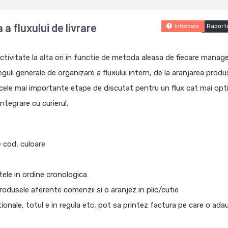
a fluxului de livrare
Raport
Intrebare
ctivitate la alta ori in functie de metoda aleasa de fiecare manag
guli generale de organizare a fluxului intern, de la aranjarea produ
 fi cele mai importante etape de discutat pentru un flux cat mai op
ntegrare cu curierul.
e cod, culoare
tele in ordine cronologica
odusele aferente comenzii si o aranjez in plic/cutie
onale, totul e in regula etc, pot sa printez factura pe care o ada