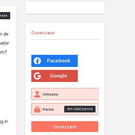
eaza
Conectare
er de
selor
tim?
Facebook
Google
Am uitat parola
ug in