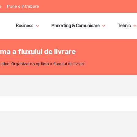
e
Pune o întrebare
Business
Marketing & Comunicare
Tehnic
a a fluxului de livrare
ctice: Organizarea optima a fluxului de livrare