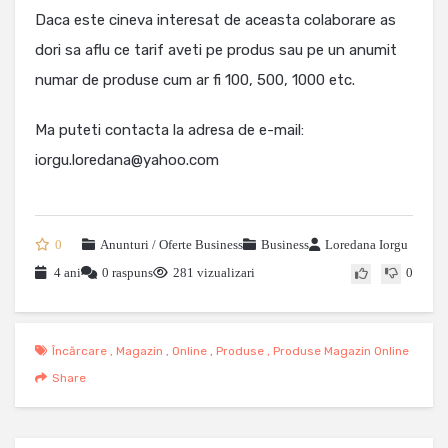
Daca este cineva interesat de aceasta colaborare as
dori sa aflu ce tarif aveti pe produs sau pe un anumit
numar de produse cum ar fi 100, 500, 1000 etc.
Ma puteti contacta la adresa de e-mail:
iorgu.loredana@yahoo.com
0
Anunturi / Oferte Business
Business
Loredana Iorgu
4 ani
0 raspuns
281 vizualizari
0
Încărcare
,
Magazin
,
Online
,
Produse
,
Produse Magazin Online
Share