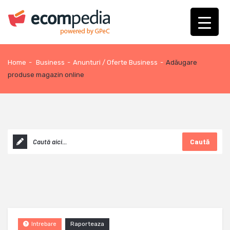
Home
-
Business
-
Anunturi / Oferte Business
-
Adăugare
produse magazin online
Caută
Raporteaza
Intrebare