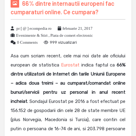
66% dintre internautii europeni fac
cumparaturi online. Ce cumpara?
pr [ @ ] ecompedia ro
februarie 21, 2017
Evenimente & Stiri
,
Piata de comert electronic
0 Comments
999 vizualizari
Asa cum scriam recent, cele mai noi date ale oficiului
european de statistica
Eurostat
indica faptul ca
66%
dintre utilizatorii de Internet din tarile Uniunii Europene
– adica doua treimi – au cumparat/comandat online
bunuri/servicii pentru uz personal in anul recent
incheiat
. Sondajul Eurostat pe 2016 a fost efectuat pe
156.152 de gospodarii din cele 28 de state membre UE
(plus Norvegia, Macedonia si Turcia), care contin cel
putin o persoana de 16-74 de ani, si 203.798 persoane