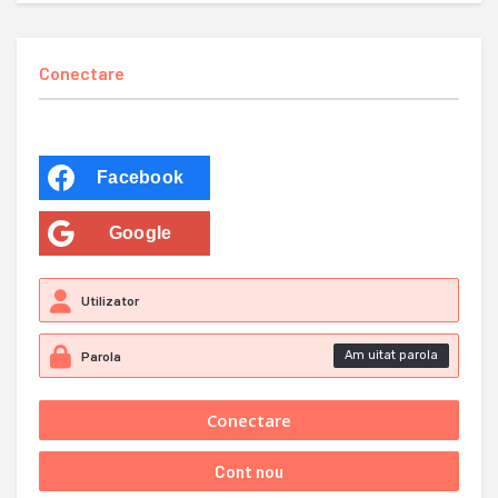
Conectare
Facebook
Google
Am uitat parola