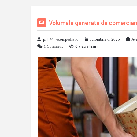
Volumele generate de comercianti
pr [ @ ] ecompedia ro
octombrie 6, 2025
Ava
1 Comment
0 vizualizari