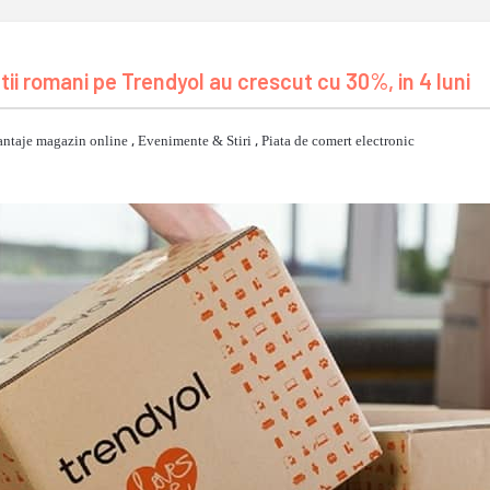
i romani pe Trendyol au crescut cu 30%, in 4 luni
ntaje magazin online
,
Evenimente & Stiri
,
Piata de comert electronic