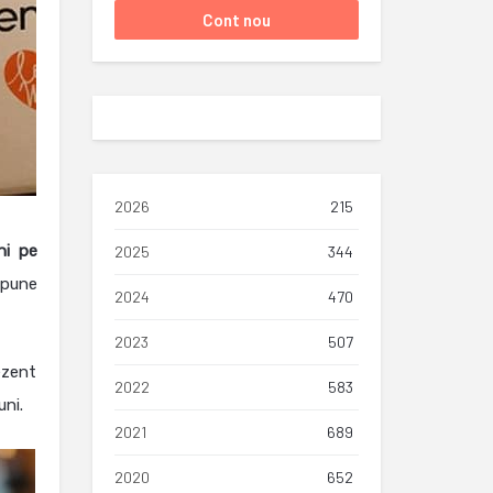
2026
215
ni pe
2025
344
opune
2024
470
2023
507
ezent
2022
583
uni.
2021
689
2020
652