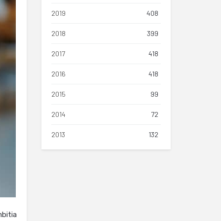
2019
408
2018
399
2017
418
2016
418
2015
99
2014
72
2013
132
bitia