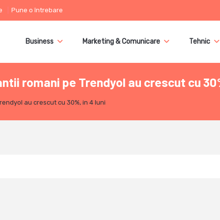
e
Pune o întrebare
Business
Marketing & Comunicare
Tehnic
ii romani pe Trendyol au crescut cu 30%,
endyol au crescut cu 30%, in 4 luni