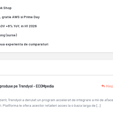
Tok Shop
, gratie AWS si Prime Day
 AOV +8% YoY, in H1 2026
Kong (surse)
oua experienta de cumparaturi
e produse pe Trendyol - ECOMpedia
Răs
zent, Trendyol a derulat un program accelerat de integrare a mii de aface
i. Platforma le ofera acestor retaileri acces la o baza larga de […]