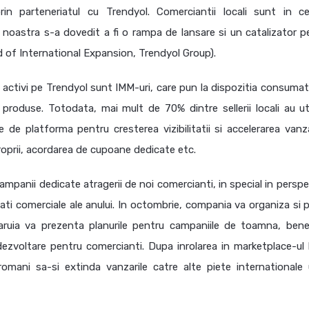
in parteneriatul cu Trendyol. Comerciantii locali sunt in ce
noastra s-a dovedit a fi o rampa de lansare si un catalizator p
d of International Expansion, Trendyol Group).
 activi pe Trendyol sunt IMM-uri, care pun la dispozitia consumato
produse. Totodata, mai mult de 70% dintre sellerii locali au uti
de platforma pentru cresterea vizibilitatii si accelerarea vanzar
proprii, acordarea de cupoane dedicate etc.
mpanii dedicate atragerii de noi comercianti, in special in perspe
ati comerciale ale anului. In octombrie, compania va organiza si p
 caruia va prezenta planurile pentru campaniile de toamna, benefi
 dezvoltare pentru comercianti. Dupa inrolarea in marketplace-ul l
romani sa-si extinda vanzarile catre alte piete internationale