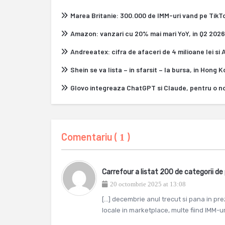
Marea Britanie: 300.000 de IMM-uri vand pe Tik
Amazon: vanzari cu 20% mai mari YoY, in Q2 2026
Andreeatex: cifra de afaceri de 4 milioane lei si
Shein se va lista – in sfarsit – la bursa, in Hong 
Glovo integreaza ChatGPT si Claude, pentru o n
Comentariu (
)
1
Carrefour a listat 200 de categorii d
20 octombrie 2025 at 13:08
[…] decembrie anul trecut si pana in pre
locale in marketplace, multe fiind IMM-ur