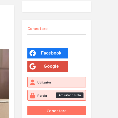
Conectare
Facebook
Google
Am uitat parola