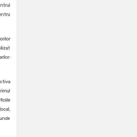
ntrul
entru
rilor
lizat
ilor:
ctiva
rimul
ciile
ocal,
 unde