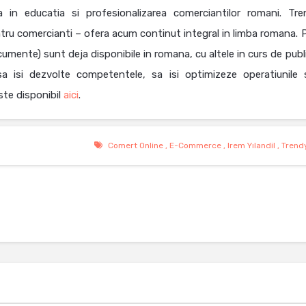
in educatia si profesionalizarea comerciantilor romani. Tre
tru comercianti – ofera acum continut integral in limba romana. 
documente) sunt deja disponibile in romana, cu altele in curs de publ
 sa isi dezvolte competentele, sa isi optimizeze operatiunile 
ste disponibil
aici
.
Comert Online
,
E-Commerce
,
Irem Yılandil
,
Trend