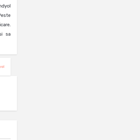
ndyol
Peste
icare.
si sa
yol