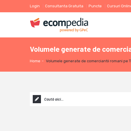
Login
Consultanta Gratuita
Puncte
Cursuri Onlin
Volumele generate de comerciant
Home
-
Volumele generate de comerciantii romani pe Tr