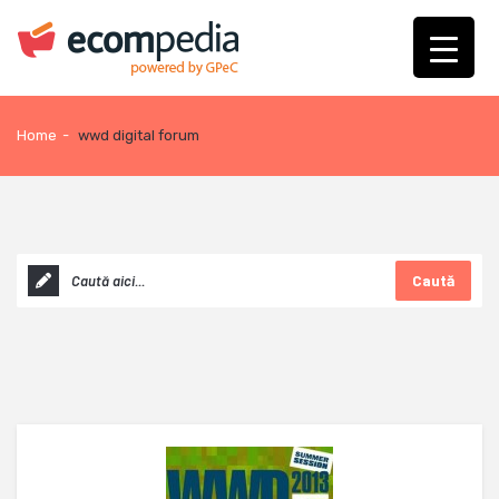
Home
-
wwd digital forum
Caută