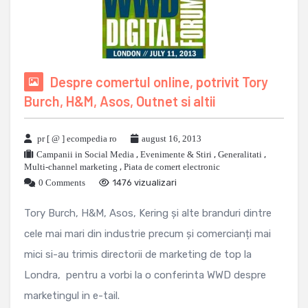
Despre comertul online, potrivit Tory
Burch, H&M, Asos, Outnet si altii
pr [ @ ] ecompedia ro
august 16, 2013
Campanii in Social Media
,
Evenimente & Stiri
,
Generalitati
,
Multi-channel marketing
,
Piata de comert electronic
0 Comments
1476 vizualizari
Tory Burch, H&M, Asos, Kering și alte branduri dintre
cele mai mari din industrie precum și comercianți mai
mici si-au trimis directorii de marketing de top la
Londra, pentru a vorbi la o conferinta WWD despre
marketingul in e-tail.