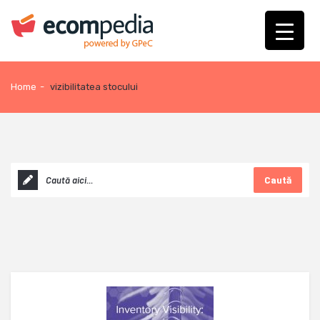
Home
-
vizibilitatea stocului
Caută