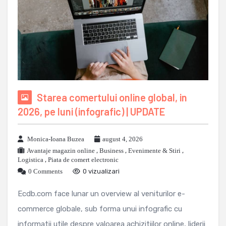
Starea comertului online global, in
2026, pe luni (infografic) | UPDATE
Monica-Ioana Buzea
august 4, 2026
Avantaje magazin online
,
Business
,
Evenimente & Stiri
,
Logistica
,
Piata de comert electronic
0 Comments
0 vizualizari
Ecdb.com face lunar un overview al veniturilor e-
commerce globale, sub forma unui infografic cu
informatii utile despre valoarea achizitiilor online, liderii