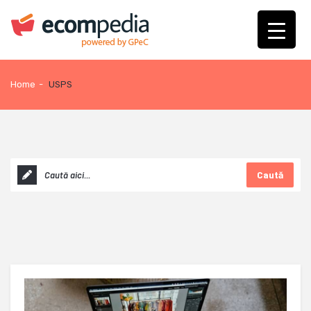
Home
-
USPS
Caută