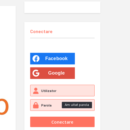
Conectare
Facebook
Google
Am uitat parola