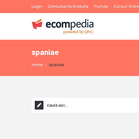
Login
Consultanta Gratuita
Puncte
Cursuri Onlin
spaniae
Home
-
spaniae