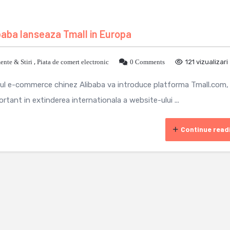
aba lanseaza Tmall in Europa
nte & Stiri
,
Piata de comert electronic
0 Comments
121 vizualizari
ntul e-commerce chinez Alibaba va introduce platforma Tmall.com,
nt in extinderea internationala a website-ului ...
Continue read