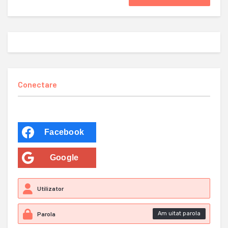
Conectare
Facebook
Google
Am uitat parola