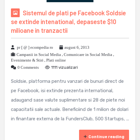
Sistemul de plati pe Facebook Soldsie
se extinde intenational, depaseste $10
milioane in tranzactii
pr [ @ ] ecompedia ro
august 6, 2013
Campanii in Social Media
,
Comunicare in Social Media
,
Evenimente & Stiri
,
Plati online
0 Comments
1111 vizualizari
Soldsie, platforma pentru vanzari de bunuri direct de
pe Facebook, isi extinde prezenta international,
adaugand sase valute suplimentare si 28 de piete noi
capacitatii sale actuale. Beneficiind de 1 milion de dolari
in finantare externa de la FundersClub, 500 Startups, ...
Continue reading