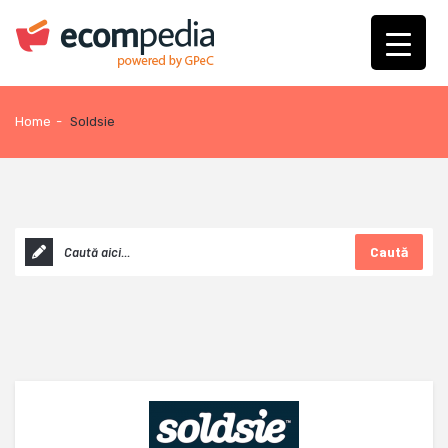
Home
-
Soldsie
Caută