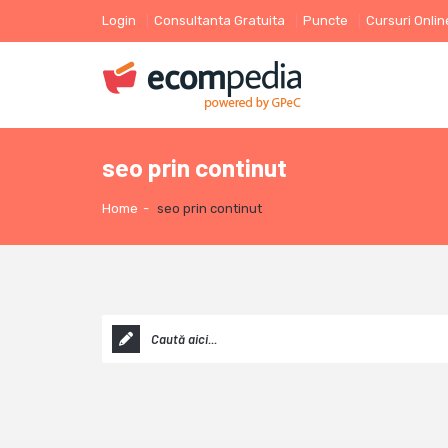
Login
Consultanta Gratuita
Puncte
Cursuri Onlin
seo prin continut
Home
-
seo prin continut