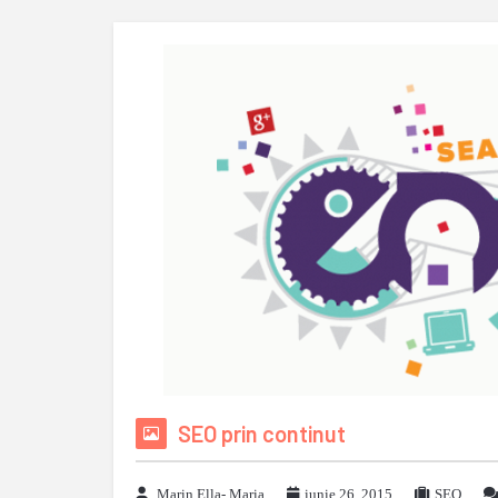
SEO prin continut
Marin Ella- Maria
iunie 26, 2015
SEO