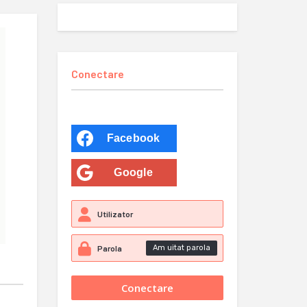
Conectare
Facebook
Google
Am uitat parola