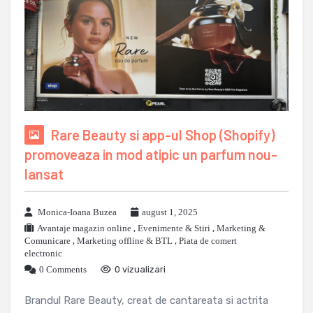
Rare Beauty si app-ul Shop (Shopify)
promoveaza in mod atipic un parfum nou-
lansat
Monica-Ioana Buzea
august 1, 2025
Avantaje magazin online
,
Evenimente & Stiri
,
Marketing &
Comunicare
,
Marketing offline & BTL
,
Piata de comert
electronic
0 Comments
0 vizualizari
Brandul Rare Beauty, creat de cantareata si actrita