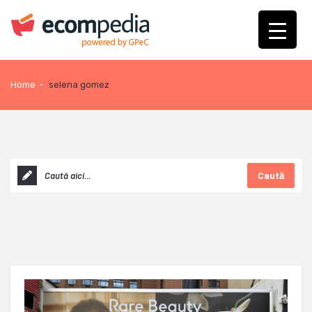
Home
-
selena gomez
Caută