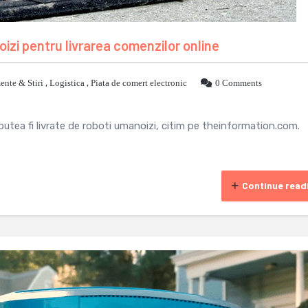
zi pentru livrarea comenzilor online
nte & Stiri
,
Logistica
,
Piata de comert electronic
0 Comments
utea fi livrate de roboti umanoizi, citim pe theinformation.com.
Continue read