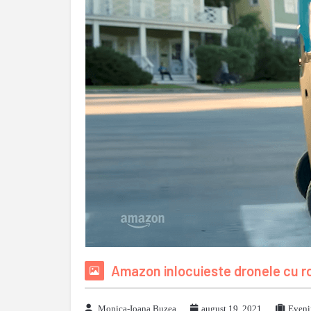
Amazon inlocuieste dronele cu ro
Monica-Ioana Buzea
august 19, 2021
Eveni