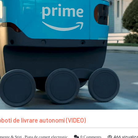
boti de livrare autonomi (VIDEO)
mente & Stiri
,
Piata de comert electronic
0 Comments
466 vizualiza