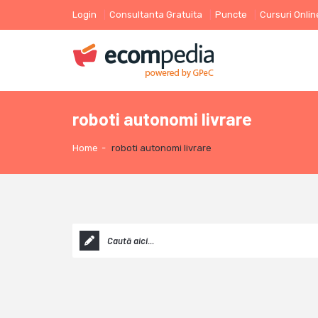
Login
Consultanta Gratuita
Puncte
Cursuri Onlin
roboti autonomi livrare
Home
-
roboti autonomi livrare