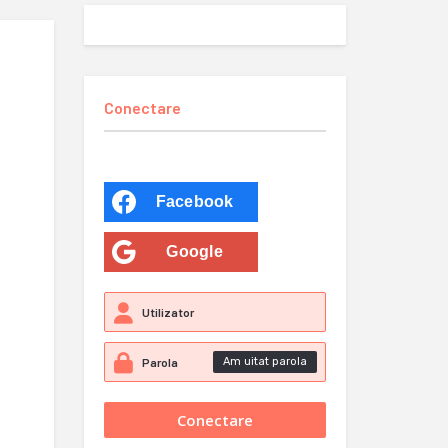
Conectare
Facebook
Google
Am uitat parola