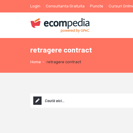
Login
Consultanta Gratuita
Puncte
Cursuri Onlin
retragere contract
Home
-
retragere contract