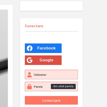
Conectare
Facebook
Google
Am uitat parola