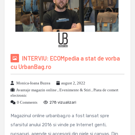
INTERVIU: ECOMpedia a stat de vorba
cu UrbanBag.ro
Monica-Ioana Buzea
august 2, 2022
Avantaje magazin online
,
Evenimente & Stiri
,
Piata de comert
electronic
0 Comments
278 vizualizari
Magazinul online urbanbag.ro a fost lansat spre
sfarsitul anului 2016 si vinde pe Internet genti,
rucsacuri, agende si accesorii din piele si canvas. Din