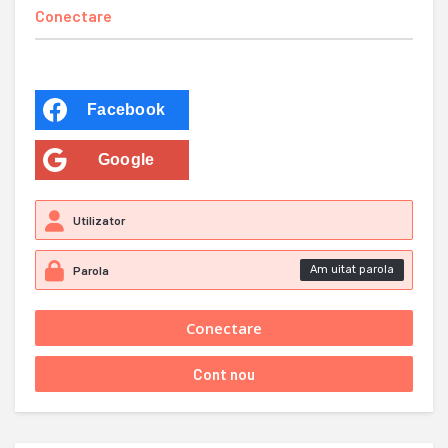
Conectare
Facebook
Google
Am uitat parola