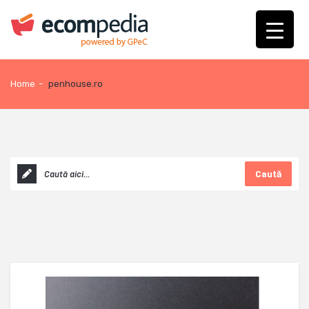
Home
-
penhouse.ro
Caută